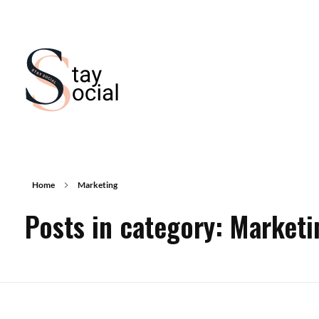
Stay Social
Web development & Social media management
Home
Marketing
Posts in category: Marketi